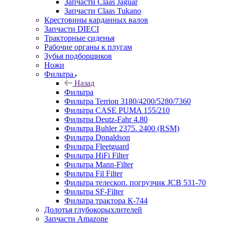
Запчасти Claas Jaguar
Запчасти Claas Tukano
Крестовины карданных валов
Запчасти DIECI
Тракторные сиденья
Рабочие органы к плугам
Зубья подборщиков
Ножи
Фильтра
Назад
Фильтра
Фильтра Terrion 3180/4200/5280/7360
Фильтра CASE PUMA 155/210
Фильтра Deutz-Fahr 4.80
Фильтра Buhler 2375. 2400 (RSM)
Фильтра Donaldson
Фильтра Fleetguard
Фильтра HiFi Filter
Фильтра Mann-Filter
Фильтра Fil Filter
Фильтра телескоп. погрузчик JCB 531-70
Фильтра SF-Filter
Фильтра трактора К-744
Долотья глубокорыхлителей
Запчасти Amazone