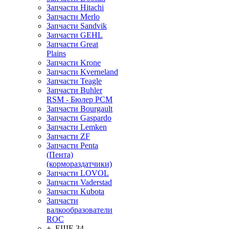
Запчасти Hitachi
Запчасти Merlo
Запчасти Sandvik
Запчасти GEHL
Запчасти Great
Plains
Запчасти Krone
Запчасти Kverneland
Запчасти Teagle
Запчасти Buhler
RSM - Бюлер РСМ
Запчасти Bourgault
Запчасти Gaspardo
Запчасти Lemken
Запчасти ZF
Запчасти Penta
(Пента)
(кормораздатчики)
Запчасти LOVOL
Запчасти Vaderstad
Запчасти Kubota
Запчасти
валкообразователи
ROC
+ ЕЩЕ 34