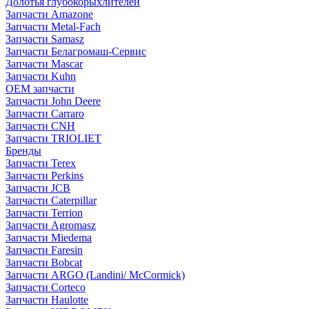
Долотья глубокорыхлителей
Запчасти Amazone
Запчасти Metal-Fach
Запчасти Samasz
Запчасти Белагромаш-Сервис
Запчасти Mascar
Запчасти Kuhn
OEM запчасти
Запчасти John Deere
Запчасти Carraro
Запчасти CNH
Запчасти TRIOLIET
Бренды
Запчасти Terex
Запчасти Perkins
Запчасти JCB
Запчасти Caterpillar
Запчасти Terrion
Запчасти Agromasz
Запчасти Miedema
Запчасти Faresin
Запчасти Bobcat
Запчасти ARGO (Landini/ McCormick)
Запчасти Corteco
Запчасти Haulotte