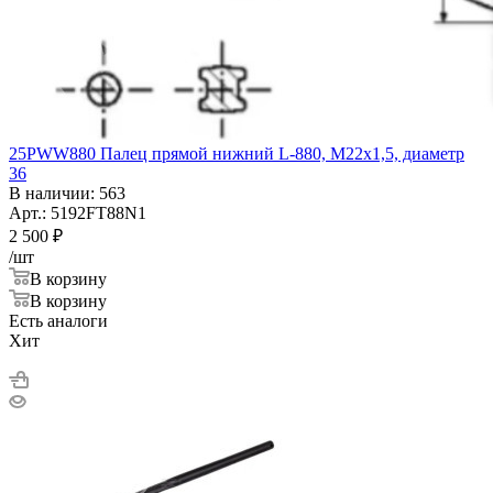
25PWW880 Палец прямой нижний L-880, M22x1,5, диаметр
36
В наличии: 563
Арт.: 5192FT88N1
2 500
₽
/шт
В корзину
В корзину
Есть аналоги
Хит