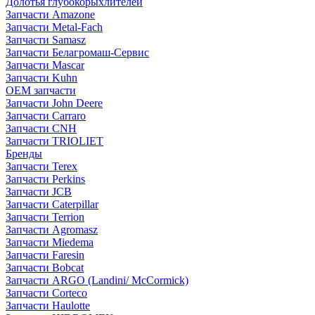
Долотья глубокорыхлителей
Запчасти Amazone
Запчасти Metal-Fach
Запчасти Samasz
Запчасти Белагромаш-Сервис
Запчасти Mascar
Запчасти Kuhn
OEM запчасти
Запчасти John Deere
Запчасти Carraro
Запчасти CNH
Запчасти TRIOLIET
Бренды
Запчасти Terex
Запчасти Perkins
Запчасти JCB
Запчасти Caterpillar
Запчасти Terrion
Запчасти Agromasz
Запчасти Miedema
Запчасти Faresin
Запчасти Bobcat
Запчасти ARGO (Landini/ McCormick)
Запчасти Corteco
Запчасти Haulotte