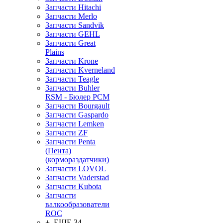
Запчасти Hitachi
Запчасти Merlo
Запчасти Sandvik
Запчасти GEHL
Запчасти Great
Plains
Запчасти Krone
Запчасти Kverneland
Запчасти Teagle
Запчасти Buhler
RSM - Бюлер РСМ
Запчасти Bourgault
Запчасти Gaspardo
Запчасти Lemken
Запчасти ZF
Запчасти Penta
(Пента)
(кормораздатчики)
Запчасти LOVOL
Запчасти Vaderstad
Запчасти Kubota
Запчасти
валкообразователи
ROC
+ ЕЩЕ 34