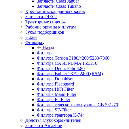
Запчасти Claas Jaguar
Запчасти Claas Tukano
Крестовины карданных валов
Запчасти DIECI
Тракторные сиденья
Рабочие органы к плугам
Зубья подборщиков
Ножи
Фильтра
Назад
Фильтра
Фильтра Terrion 3180/4200/5280/7360
Фильтра CASE PUMA 155/210
Фильтра Deutz-Fahr 4.80
Фильтра Buhler 2375. 2400 (RSM)
Фильтра Donaldson
Фильтра Fleetguard
Фильтра HiFi Filter
Фильтра Mann-Filter
Фильтра Fil Filter
Фильтра телескоп. погрузчик JCB 531-70
Фильтра SF-Filter
Фильтра трактора К-744
Долотья глубокорыхлителей
Запчасти Amazone