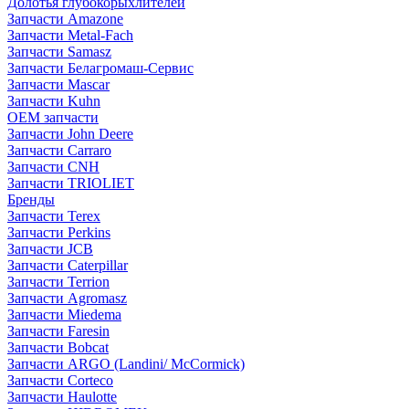
Долотья глубокорыхлителей
Запчасти Amazone
Запчасти Metal-Fach
Запчасти Samasz
Запчасти Белагромаш-Сервис
Запчасти Mascar
Запчасти Kuhn
OEM запчасти
Запчасти John Deere
Запчасти Carraro
Запчасти CNH
Запчасти TRIOLIET
Бренды
Запчасти Terex
Запчасти Perkins
Запчасти JCB
Запчасти Caterpillar
Запчасти Terrion
Запчасти Agromasz
Запчасти Miedema
Запчасти Faresin
Запчасти Bobcat
Запчасти ARGO (Landini/ McCormick)
Запчасти Corteco
Запчасти Haulotte