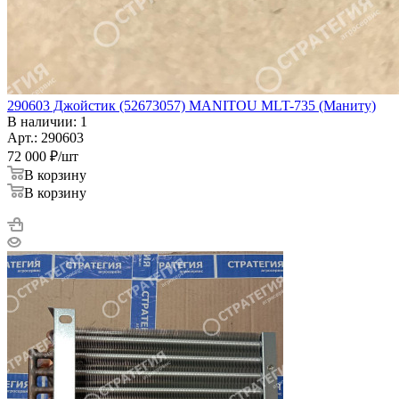
290603 Джойстик (52673057) MANITOU MLT-735 (Маниту)
В наличии: 1
Арт.: 290603
72 000
₽
/шт
В корзину
В корзину