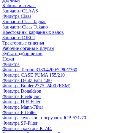
Датчики
Кабина и стекла
Запчасти CLAAS
Фильтра Claas
Запчасти Claas Jaguar
Запчасти Claas Tukano
Крестовины карданных валов
Запчасти DIECI
Тракторные сиденья
Рабочие органы к плугам
Зубья подборщиков
Ножи
Фильтра
Фильтра Terrion 3180/4200/5280/7360
Фильтра CASE PUMA 155/210
Фильтра Deutz-Fahr 4.80
Фильтра Buhler 2375. 2400 (RSM)
Фильтра Donaldson
Фильтра Fleetguard
Фильтра HiFi Filter
Фильтра Mann-Filter
Фильтра Fil Filter
Фильтра телескоп. погрузчик JCB 531-70
Фильтра SF-Filter
Фильтра трактора К-744