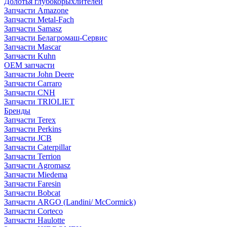
Долотья глубокорыхлителей
Запчасти Amazone
Запчасти Metal-Fach
Запчасти Samasz
Запчасти Белагромаш-Сервис
Запчасти Mascar
Запчасти Kuhn
OEM запчасти
Запчасти John Deere
Запчасти Carraro
Запчасти CNH
Запчасти TRIOLIET
Бренды
Запчасти Terex
Запчасти Perkins
Запчасти JCB
Запчасти Caterpillar
Запчасти Terrion
Запчасти Agromasz
Запчасти Miedema
Запчасти Faresin
Запчасти Bobcat
Запчасти ARGO (Landini/ McCormick)
Запчасти Corteco
Запчасти Haulotte