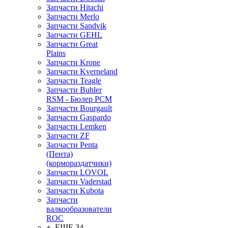
Запчасти Hitachi
Запчасти Merlo
Запчасти Sandvik
Запчасти GEHL
Запчасти Great
Plains
Запчасти Krone
Запчасти Kverneland
Запчасти Teagle
Запчасти Buhler
RSM - Бюлер РСМ
Запчасти Bourgault
Запчасти Gaspardo
Запчасти Lemken
Запчасти ZF
Запчасти Penta
(Пента)
(кормораздатчики)
Запчасти LOVOL
Запчасти Vaderstad
Запчасти Kubota
Запчасти
валкообразователи
ROC
+ ЕЩЕ 34