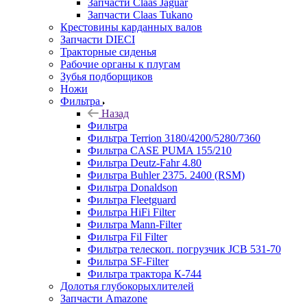
Запчасти Claas Jaguar
Запчасти Claas Tukano
Крестовины карданных валов
Запчасти DIECI
Тракторные сиденья
Рабочие органы к плугам
Зубья подборщиков
Ножи
Фильтра
Назад
Фильтра
Фильтра Terrion 3180/4200/5280/7360
Фильтра CASE PUMA 155/210
Фильтра Deutz-Fahr 4.80
Фильтра Buhler 2375. 2400 (RSM)
Фильтра Donaldson
Фильтра Fleetguard
Фильтра HiFi Filter
Фильтра Mann-Filter
Фильтра Fil Filter
Фильтра телескоп. погрузчик JCB 531-70
Фильтра SF-Filter
Фильтра трактора К-744
Долотья глубокорыхлителей
Запчасти Amazone