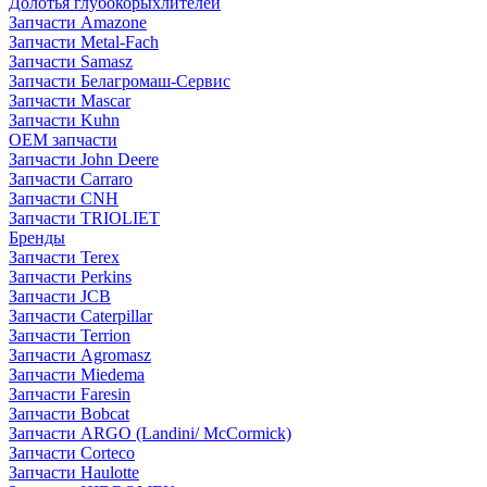
Долотья глубокорыхлителей
Запчасти Amazone
Запчасти Metal-Fach
Запчасти Samasz
Запчасти Белагромаш-Сервис
Запчасти Mascar
Запчасти Kuhn
OEM запчасти
Запчасти John Deere
Запчасти Carraro
Запчасти CNH
Запчасти TRIOLIET
Бренды
Запчасти Terex
Запчасти Perkins
Запчасти JCB
Запчасти Caterpillar
Запчасти Terrion
Запчасти Agromasz
Запчасти Miedema
Запчасти Faresin
Запчасти Bobcat
Запчасти ARGO (Landini/ McCormick)
Запчасти Corteco
Запчасти Haulotte