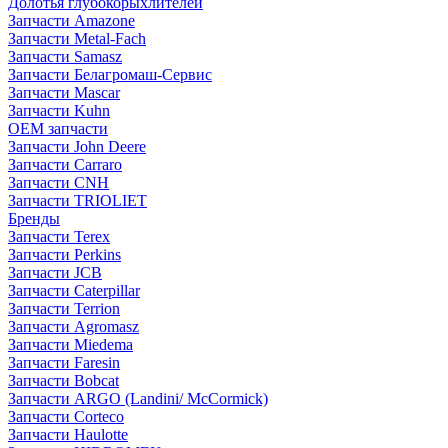
Долотья глубокорыхлителей
Запчасти Amazone
Запчасти Metal-Fach
Запчасти Samasz
Запчасти Белагромаш-Сервис
Запчасти Mascar
Запчасти Kuhn
OEM запчасти
Запчасти John Deere
Запчасти Carraro
Запчасти CNH
Запчасти TRIOLIET
Бренды
Запчасти Terex
Запчасти Perkins
Запчасти JCB
Запчасти Caterpillar
Запчасти Terrion
Запчасти Agromasz
Запчасти Miedema
Запчасти Faresin
Запчасти Bobcat
Запчасти ARGO (Landini/ McCormick)
Запчасти Corteco
Запчасти Haulotte