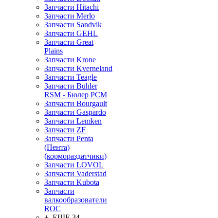
Запчасти Hitachi
Запчасти Merlo
Запчасти Sandvik
Запчасти GEHL
Запчасти Great
Plains
Запчасти Krone
Запчасти Kverneland
Запчасти Teagle
Запчасти Buhler
RSM - Бюлер РСМ
Запчасти Bourgault
Запчасти Gaspardo
Запчасти Lemken
Запчасти ZF
Запчасти Penta
(Пента)
(кормораздатчики)
Запчасти LOVOL
Запчасти Vaderstad
Запчасти Kubota
Запчасти
валкообразователи
ROC
+ ЕЩЕ 34