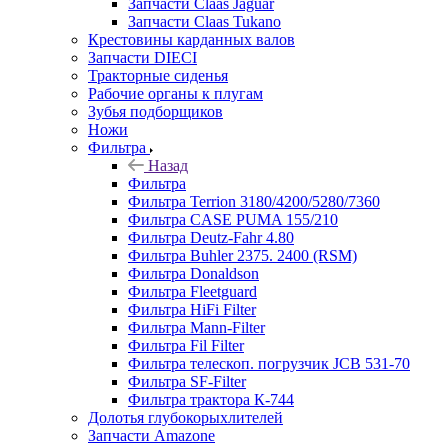
Запчасти Claas Jaguar
Запчасти Claas Tukano
Крестовины карданных валов
Запчасти DIECI
Тракторные сиденья
Рабочие органы к плугам
Зубья подборщиков
Ножи
Фильтра
Назад
Фильтра
Фильтра Terrion 3180/4200/5280/7360
Фильтра CASE PUMA 155/210
Фильтра Deutz-Fahr 4.80
Фильтра Buhler 2375. 2400 (RSM)
Фильтра Donaldson
Фильтра Fleetguard
Фильтра HiFi Filter
Фильтра Mann-Filter
Фильтра Fil Filter
Фильтра телескоп. погрузчик JCB 531-70
Фильтра SF-Filter
Фильтра трактора К-744
Долотья глубокорыхлителей
Запчасти Amazone