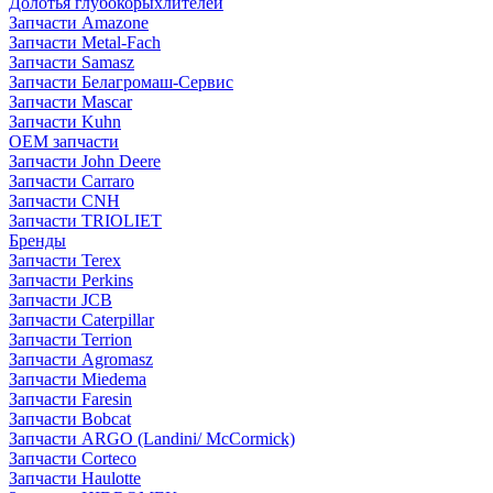
Долотья глубокорыхлителей
Запчасти Amazone
Запчасти Metal-Fach
Запчасти Samasz
Запчасти Белагромаш-Сервис
Запчасти Mascar
Запчасти Kuhn
OEM запчасти
Запчасти John Deere
Запчасти Carraro
Запчасти CNH
Запчасти TRIOLIET
Бренды
Запчасти Terex
Запчасти Perkins
Запчасти JCB
Запчасти Caterpillar
Запчасти Terrion
Запчасти Agromasz
Запчасти Miedema
Запчасти Faresin
Запчасти Bobcat
Запчасти ARGO (Landini/ McCormick)
Запчасти Corteco
Запчасти Haulotte