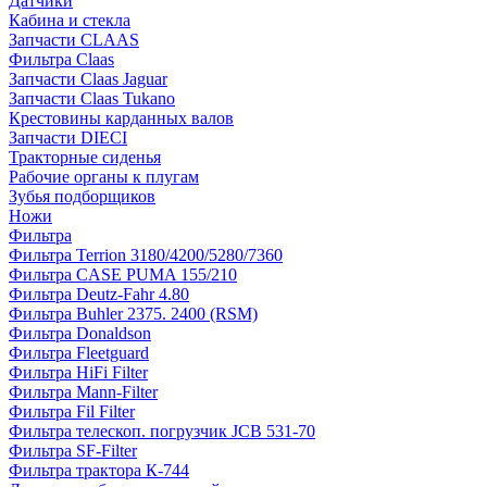
Датчики
Кабина и стекла
Запчасти CLAAS
Фильтра Claas
Запчасти Claas Jaguar
Запчасти Claas Tukano
Крестовины карданных валов
Запчасти DIECI
Тракторные сиденья
Рабочие органы к плугам
Зубья подборщиков
Ножи
Фильтра
Фильтра Terrion 3180/4200/5280/7360
Фильтра CASE PUMA 155/210
Фильтра Deutz-Fahr 4.80
Фильтра Buhler 2375. 2400 (RSM)
Фильтра Donaldson
Фильтра Fleetguard
Фильтра HiFi Filter
Фильтра Mann-Filter
Фильтра Fil Filter
Фильтра телескоп. погрузчик JCB 531-70
Фильтра SF-Filter
Фильтра трактора К-744