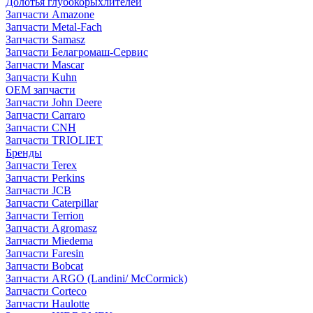
Долотья глубокорыхлителей
Запчасти Amazone
Запчасти Metal-Fach
Запчасти Samasz
Запчасти Белагромаш-Сервис
Запчасти Mascar
Запчасти Kuhn
OEM запчасти
Запчасти John Deere
Запчасти Carraro
Запчасти CNH
Запчасти TRIOLIET
Бренды
Запчасти Terex
Запчасти Perkins
Запчасти JCB
Запчасти Caterpillar
Запчасти Terrion
Запчасти Agromasz
Запчасти Miedema
Запчасти Faresin
Запчасти Bobcat
Запчасти ARGO (Landini/ McCormick)
Запчасти Corteco
Запчасти Haulotte