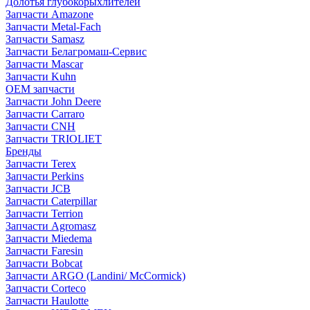
Долотья глубокорыхлителей
Запчасти Amazone
Запчасти Metal-Fach
Запчасти Samasz
Запчасти Белагромаш-Сервис
Запчасти Mascar
Запчасти Kuhn
OEM запчасти
Запчасти John Deere
Запчасти Carraro
Запчасти CNH
Запчасти TRIOLIET
Бренды
Запчасти Terex
Запчасти Perkins
Запчасти JCB
Запчасти Caterpillar
Запчасти Terrion
Запчасти Agromasz
Запчасти Miedema
Запчасти Faresin
Запчасти Bobcat
Запчасти ARGO (Landini/ McCormick)
Запчасти Corteco
Запчасти Haulotte