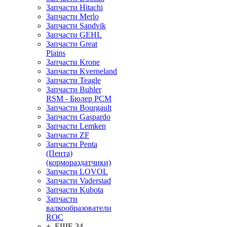
Запчасти Hitachi
Запчасти Merlo
Запчасти Sandvik
Запчасти GEHL
Запчасти Great
Plains
Запчасти Krone
Запчасти Kverneland
Запчасти Teagle
Запчасти Buhler
RSM - Бюлер РСМ
Запчасти Bourgault
Запчасти Gaspardo
Запчасти Lemken
Запчасти ZF
Запчасти Penta
(Пента)
(кормораздатчики)
Запчасти LOVOL
Запчасти Vaderstad
Запчасти Kubota
Запчасти
валкообразователи
ROC
+ ЕЩЕ 34