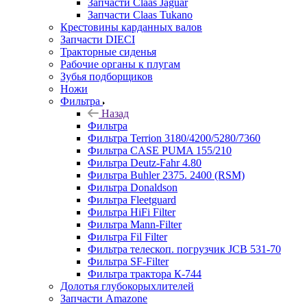
Запчасти Claas Jaguar
Запчасти Claas Tukano
Крестовины карданных валов
Запчасти DIECI
Тракторные сиденья
Рабочие органы к плугам
Зубья подборщиков
Ножи
Фильтра
Назад
Фильтра
Фильтра Terrion 3180/4200/5280/7360
Фильтра CASE PUMA 155/210
Фильтра Deutz-Fahr 4.80
Фильтра Buhler 2375. 2400 (RSM)
Фильтра Donaldson
Фильтра Fleetguard
Фильтра HiFi Filter
Фильтра Mann-Filter
Фильтра Fil Filter
Фильтра телескоп. погрузчик JCB 531-70
Фильтра SF-Filter
Фильтра трактора К-744
Долотья глубокорыхлителей
Запчасти Amazone