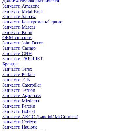
Долотья глубокорыхлителей
Запчасти Amazone
Запчасти Metal-Fach
Запчасти Samasz
Запчасти Белагромаш-Сервис
Запчасти Mascar
Запчасти Kuhn
OEM запчасти
Запчасти John Deere
Запчасти Carraro
Запчасти CNH
Запчасти TRIOLIET
Бренды
Запчасти Terex
Запчасти Perkins
Запчасти JCB
Запчасти Caterpillar
Запчасти Terrion
Запчасти Agromasz
Запчасти Miedema
Запчасти Faresin
Запчасти Bobcat
Запчасти ARGO (Landini/ McCormick)
Запчасти Corteco
Запчасти Haulotte