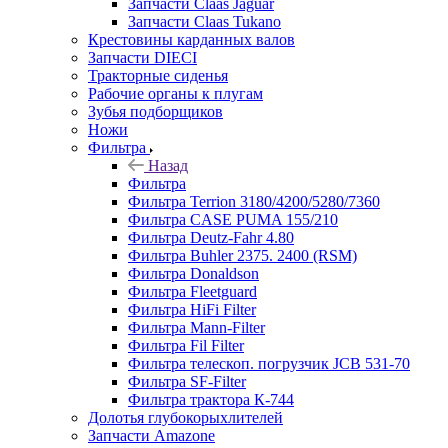
Запчасти Claas Jaguar
Запчасти Claas Tukano
Крестовины карданных валов
Запчасти DIECI
Тракторные сиденья
Рабочие органы к плугам
Зубья подборщиков
Ножи
Фильтра
Назад
Фильтра
Фильтра Terrion 3180/4200/5280/7360
Фильтра CASE PUMA 155/210
Фильтра Deutz-Fahr 4.80
Фильтра Buhler 2375. 2400 (RSM)
Фильтра Donaldson
Фильтра Fleetguard
Фильтра HiFi Filter
Фильтра Mann-Filter
Фильтра Fil Filter
Фильтра телескоп. погрузчик JCB 531-70
Фильтра SF-Filter
Фильтра трактора К-744
Долотья глубокорыхлителей
Запчасти Amazone