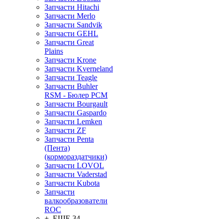
Запчасти Hitachi
Запчасти Merlo
Запчасти Sandvik
Запчасти GEHL
Запчасти Great
Plains
Запчасти Krone
Запчасти Kverneland
Запчасти Teagle
Запчасти Buhler
RSM - Бюлер РСМ
Запчасти Bourgault
Запчасти Gaspardo
Запчасти Lemken
Запчасти ZF
Запчасти Penta
(Пента)
(кормораздатчики)
Запчасти LOVOL
Запчасти Vaderstad
Запчасти Kubota
Запчасти
валкообразователи
ROC
+ ЕЩЕ 34