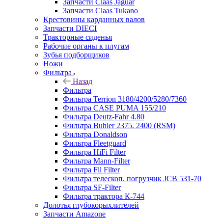
Запчасти Claas Jaguar
Запчасти Claas Tukano
Крестовины карданных валов
Запчасти DIECI
Тракторные сиденья
Рабочие органы к плугам
Зубья подборщиков
Ножи
Фильтра
Назад
Фильтра
Фильтра Terrion 3180/4200/5280/7360
Фильтра CASE PUMA 155/210
Фильтра Deutz-Fahr 4.80
Фильтра Buhler 2375. 2400 (RSM)
Фильтра Donaldson
Фильтра Fleetguard
Фильтра HiFi Filter
Фильтра Mann-Filter
Фильтра Fil Filter
Фильтра телескоп. погрузчик JCB 531-70
Фильтра SF-Filter
Фильтра трактора К-744
Долотья глубокорыхлителей
Запчасти Amazone