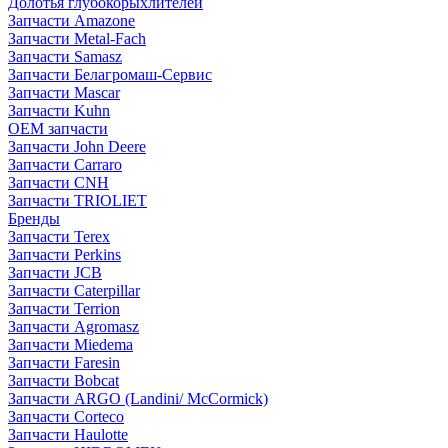
Долотья глубокорыхлителей
Запчасти Amazone
Запчасти Metal-Fach
Запчасти Samasz
Запчасти Белагромаш-Сервис
Запчасти Mascar
Запчасти Kuhn
OEM запчасти
Запчасти John Deere
Запчасти Carraro
Запчасти CNH
Запчасти TRIOLIET
Бренды
Запчасти Terex
Запчасти Perkins
Запчасти JCB
Запчасти Caterpillar
Запчасти Terrion
Запчасти Agromasz
Запчасти Miedema
Запчасти Faresin
Запчасти Bobcat
Запчасти ARGO (Landini/ McCormick)
Запчасти Corteco
Запчасти Haulotte