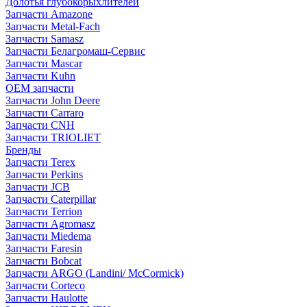
Долотья глубокорыхлителей
Запчасти Amazone
Запчасти Metal-Fach
Запчасти Samasz
Запчасти Белагромаш-Сервис
Запчасти Mascar
Запчасти Kuhn
OEM запчасти
Запчасти John Deere
Запчасти Carraro
Запчасти CNH
Запчасти TRIOLIET
Бренды
Запчасти Terex
Запчасти Perkins
Запчасти JCB
Запчасти Caterpillar
Запчасти Terrion
Запчасти Agromasz
Запчасти Miedema
Запчасти Faresin
Запчасти Bobcat
Запчасти ARGO (Landini/ McCormick)
Запчасти Corteco
Запчасти Haulotte