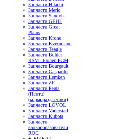
Запчасти Hitachi
Запчасти Merlo
Запчасти Sandvik
Запчасти GEHL
Запчасти Great
Plains
Запчасти Krone
Запчасти Kverneland
Запчасти Teagle
Запчасти Buhler
RSM - Бюлер РСМ
Запчасти Bourgault
Запчасти Gaspardo
Запчасти Lemken
Запчасти ZF
Запчасти Penta
(Пента)
(кормораздатчики)
Запчасти LOVOL
Запчасти Vaderstad
Запчасти Kubota
Запчасти
валкообразователи
ROC
+ ЕЩЕ 34