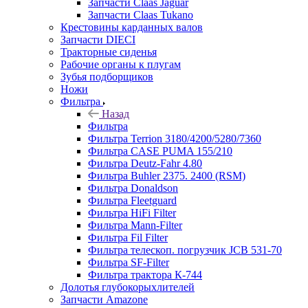
Запчасти Claas Jaguar
Запчасти Claas Tukano
Крестовины карданных валов
Запчасти DIECI
Тракторные сиденья
Рабочие органы к плугам
Зубья подборщиков
Ножи
Фильтра
Назад
Фильтра
Фильтра Terrion 3180/4200/5280/7360
Фильтра CASE PUMA 155/210
Фильтра Deutz-Fahr 4.80
Фильтра Buhler 2375. 2400 (RSM)
Фильтра Donaldson
Фильтра Fleetguard
Фильтра HiFi Filter
Фильтра Mann-Filter
Фильтра Fil Filter
Фильтра телескоп. погрузчик JCB 531-70
Фильтра SF-Filter
Фильтра трактора К-744
Долотья глубокорыхлителей
Запчасти Amazone