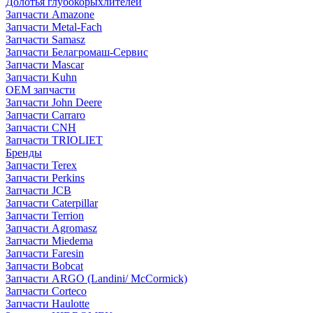
Долотья глубокорыхлителей
Запчасти Amazone
Запчасти Metal-Fach
Запчасти Samasz
Запчасти Белагромаш-Сервис
Запчасти Mascar
Запчасти Kuhn
OEM запчасти
Запчасти John Deere
Запчасти Carraro
Запчасти CNH
Запчасти TRIOLIET
Бренды
Запчасти Terex
Запчасти Perkins
Запчасти JCB
Запчасти Caterpillar
Запчасти Terrion
Запчасти Agromasz
Запчасти Miedema
Запчасти Faresin
Запчасти Bobcat
Запчасти ARGO (Landini/ McCormick)
Запчасти Corteco
Запчасти Haulotte