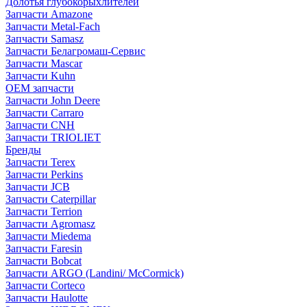
Долотья глубокорыхлителей
Запчасти Amazone
Запчасти Metal-Fach
Запчасти Samasz
Запчасти Белагромаш-Сервис
Запчасти Mascar
Запчасти Kuhn
OEM запчасти
Запчасти John Deere
Запчасти Carraro
Запчасти CNH
Запчасти TRIOLIET
Бренды
Запчасти Terex
Запчасти Perkins
Запчасти JCB
Запчасти Caterpillar
Запчасти Terrion
Запчасти Agromasz
Запчасти Miedema
Запчасти Faresin
Запчасти Bobcat
Запчасти ARGO (Landini/ McCormick)
Запчасти Corteco
Запчасти Haulotte