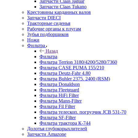
Запчасти Claas Jaguar
Запчасти Claas Tukano
Крестовины карданных валов
Запчасти DIECI
Тракторные сиденья
Рабочие органы к плугам
Зубья подборщиков
Ножи
Фильтра
Назад
Фильтра
Фильтра Terrion 3180/4200/5280/7360
Фильтра CASE PUMA 155/210
Фильтра Deutz-Fahr 4.80
Фильтра Buhler 2375. 2400 (RSM)
Фильтра Donaldson
Фильтра Fleetguard
Фильтра HiFi Filter
Фильтра Mann-Filter
Фильтра Fil Filter
Фильтра телескоп. погрузчик JCB 531-70
Фильтра SF-Filter
Фильтра трактора К-744
Долотья глубокорыхлителей
Запчасти Amazone