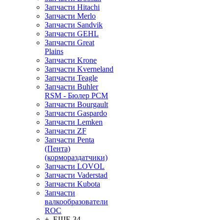
Запчасти Hitachi
Запчасти Merlo
Запчасти Sandvik
Запчасти GEHL
Запчасти Great
Plains
Запчасти Krone
Запчасти Kverneland
Запчасти Teagle
Запчасти Buhler
RSM - Бюлер РСМ
Запчасти Bourgault
Запчасти Gaspardo
Запчасти Lemken
Запчасти ZF
Запчасти Penta
(Пента)
(кормораздатчики)
Запчасти LOVOL
Запчасти Vaderstad
Запчасти Kubota
Запчасти
валкообразователи
ROC
+ ЕЩЕ 34