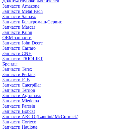
Долотья глубокорыхлителей
Запчасти Amazone
Запчасти Metal-Fach
Запчасти Samasz
Запчасти Белагромаш-Сервис
Запчасти Mascar
Запчасти Kuhn
OEM запчасти
Запчасти John Deere
Запчасти Carraro
Запчасти CNH
Запчасти TRIOLIET
Бренды
Запчасти Terex
Запчасти Perkins
Запчасти JCB
Запчасти Caterpillar
Запчасти Terrion
Запчасти Agromasz
Запчасти Miedema
Запчасти Faresin
Запчасти Bobcat
Запчасти ARGO (Landini/ McCormick)
Запчасти Corteco
Запчасти Haulotte