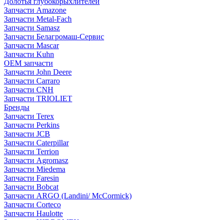
Долотья глубокорыхлителей
Запчасти Amazone
Запчасти Metal-Fach
Запчасти Samasz
Запчасти Белагромаш-Сервис
Запчасти Mascar
Запчасти Kuhn
OEM запчасти
Запчасти John Deere
Запчасти Carraro
Запчасти CNH
Запчасти TRIOLIET
Бренды
Запчасти Terex
Запчасти Perkins
Запчасти JCB
Запчасти Caterpillar
Запчасти Terrion
Запчасти Agromasz
Запчасти Miedema
Запчасти Faresin
Запчасти Bobcat
Запчасти ARGO (Landini/ McCormick)
Запчасти Corteco
Запчасти Haulotte