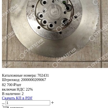
Каталожные номера:
702431
Штрихкод:
2000000209067
82 700
₽
/шт
включая НДС 22%
В наличии
: 2
Скачать КП в PDF
В корзину