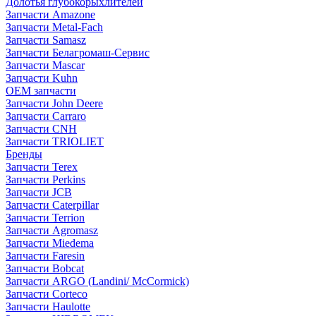
Долотья глубокорыхлителей
Запчасти Amazone
Запчасти Metal-Fach
Запчасти Samasz
Запчасти Белагромаш-Сервис
Запчасти Mascar
Запчасти Kuhn
OEM запчасти
Запчасти John Deere
Запчасти Carraro
Запчасти CNH
Запчасти TRIOLIET
Бренды
Запчасти Terex
Запчасти Perkins
Запчасти JCB
Запчасти Caterpillar
Запчасти Terrion
Запчасти Agromasz
Запчасти Miedema
Запчасти Faresin
Запчасти Bobcat
Запчасти ARGO (Landini/ McCormick)
Запчасти Corteco
Запчасти Haulotte