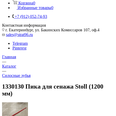
Корзина
0
Избранные товары
0
+7 (912) 052-74-93
Контактная информация
г. Екатеринбург, ул. Бакинских Комиссаров 107, оф.4
sales@strat96.ru
Telegram
Pinterest
Главная
—
Каталог
—
Cилосные зубья
1330130 Пика для сенажа Stoll (1200
мм)