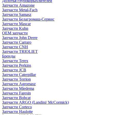
Долотья глубокорыхлителей
Запчасти Amazone
Запчасти Metal-Fach
Запчасти Samasz
Запчасти Белагромаш-Сервис
Запчасти Mascar
Запчасти Kuhn
OEM запчасти
Запчасти John Deere
Запчасти Carraro
Запчасти CNH
Запчасти TRIOLIET
Бренды
Запчасти Terex
Запчасти Perkins
Запчасти JCB
Запчасти Caterpillar
Запчасти Terrion
Запчасти Agromasz
Запчасти Miedema
Запчасти Faresin
Запчасти Bobcat
Запчасти ARGO (Landini/ McCormick)
Запчасти Corteco
Запчасти Haulotte