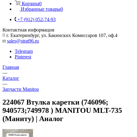
Корзина
0
Избранные товары
0
+7 (912) 052-74-93
Контактная информация
г. Екатеринбург, ул. Бакинских Комиссаров 107, оф.4
sales@strat96.ru
Telegram
Pinterest
Главная
—
Каталог
—
Запчасти Manitou
224067 Втулка каретки (746096;
940573;749978 ) MANITOU MLT-735
(Маниту) | Аналог