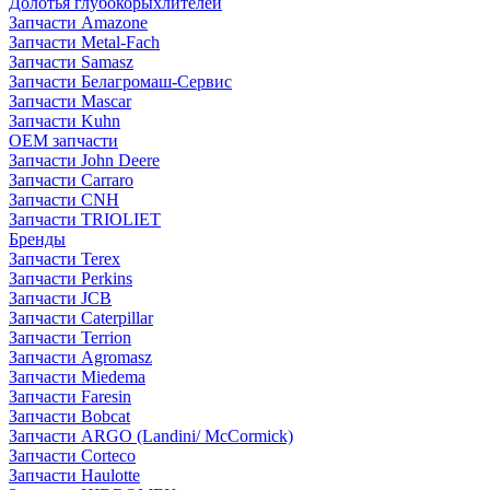
Долотья глубокорыхлителей
Запчасти Amazone
Запчасти Metal-Fach
Запчасти Samasz
Запчасти Белагромаш-Сервис
Запчасти Mascar
Запчасти Kuhn
OEM запчасти
Запчасти John Deere
Запчасти Carraro
Запчасти CNH
Запчасти TRIOLIET
Бренды
Запчасти Terex
Запчасти Perkins
Запчасти JCB
Запчасти Caterpillar
Запчасти Terrion
Запчасти Agromasz
Запчасти Miedema
Запчасти Faresin
Запчасти Bobcat
Запчасти ARGO (Landini/ McCormick)
Запчасти Corteco
Запчасти Haulotte